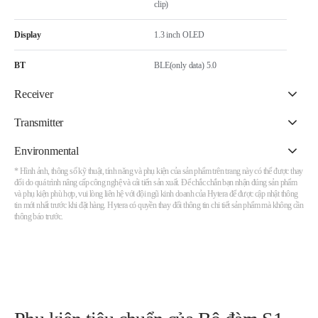
clip)
Display
1.3 inch OLED
BT
BLE(only data) 5.0
Receiver
Transmitter
Environmental
* Hình ảnh, thông số kỹ thuật, tính năng và phụ kiện của sản phẩm trên trang này có thể được thay
đổi do quá trình nâng cấp công nghệ và cải tiến sản xuất. Để chắc chắn bạn nhận đúng sản phẩm
và phụ kiện phù hợp, vui lòng liên hệ với đội ngũ kinh doanh của Hytera để được cập nhật thông
tin mới nhất trước khi đặt hàng. Hytera có quyền thay đổi thông tin chi tiết sản phẩm mà không cần
thông báo trước.