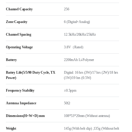
Channel Capacity
256
Zone Capacity
6 (Digital+Analog)
Channel Spacing
12.5kHz/20kHz/25kHz
Operating Voltage
3.8V（Rated）
Battery
2200mAh Li-Polymer
Battey Life(5/5/90 Duty Cycle, TX
Digital: 16 hrs (3W)/17 hrs (2W)/18 hrs
Power)
(1W)/19 hrs (0.5W)
Frequency Stability
±0.5ppm
Antenna Impedance
50Ω
Dimensions(H×W×D) mm
108*53*20mm (Without antenna)
Weight
145g (With belt clip) ;135g (Without belt