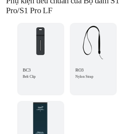
Phụ kiện tiêu chuẩn của Bộ đàm S1
Pro/S1 Pro LF
BC3
RO3
Belt Clip
Nylon Strap