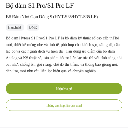
Bộ đàm S1 Pro/S1 Pro LF
Bộ Đàm Nhỏ Gọn Dòng S (HYT-S35/HYT-S35 LF)
Handheld
DMR
Bộ đàm Hytera S1 Pro/S1 Pro LF là bộ đàm kỹ thuật số cao cấp thế hệ
mới, thiết kế mỏng nhẹ và tinh tế, phù hợp cho khách sạn, sân golf, câu
lạc bộ và các ngành dịch vụ hiện đại. Tận dụng ưu điểm của bộ đàm
Analog và Kỹ thuật số, sản phẩm hỗ trợ liên lạc tức thì với tính năng nổi
bật như: chống ồn, gọi riêng, chế độ thì thầm, và thông báo giọng nói,
đáp ứng mọi nhu cầu liên lạc hiệu quả và chuyên nghiệp.
Nhận báo giá
Thông tin sản phẩm qua email