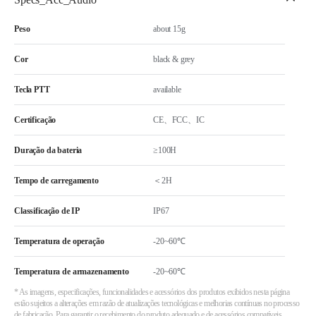
Peso
about 15g
Cor
black & grey
Tecla PTT
available
Certificação
CE、FCC、IC
Duração da bateria
≥100H
Tempo de carregamento
＜2H
Classificação de IP
IP67
Temperatura de operação
-20~60℃
Temperatura de armazenamento
-20~60℃
* As imagens, especificações, funcionalidades e acessórios dos produtos exibidos nesta página
estão sujeitos a alterações em razão de atualizações tecnológicas e melhorias contínuas no processo
de fabricação. Para garantir o recebimento do produto adequado e de acessórios compatíveis,