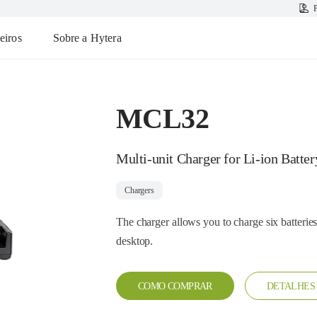
P
eiros
Sobre a Hytera
MCL32
Multi-unit Charger for Li-ion Batter
Chargers
The charger allows you to charge six batteries 
desktop.
COMO COMPRAR
DETALHES 