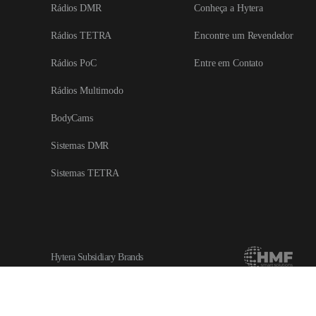
Rádios DMR
Conheça a Hytera
Rádios TETRA
Encontre um Revendedor
Rádios PoC
Entre em Contato
Rádios Multimodo
BodyCams
Sistemas DMR
Sistemas TETRA
Hytera Subsidiary Brands
Copyright © 1993 - 2024 Hytera Communications Corporation Limited All Right