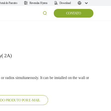
ortal do Parceiro
Revendas Hytera
Download
CONTATO
y( 2A)
or radios simultaneously. It can be installed on the wall or
DO PRODUTO POR E-MAIL