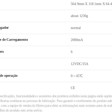
564.9mm X 118.1mm X 64
about 1230g
egador
normal
e de Carregamento
2000mA
ets
6
12VDC/15A
de operação
0～45℃
CE
ecificações, funcionalidades e acessórios dos produtos exibidos nesta página estão sujeito
elhorias contínuas no processo de fabricação. Para garantir o recebimento do produto a
 com a equipe de vendas da Hytera para obter as informações mais recentes antes de reali
alhes do produto sem aviso prévio.