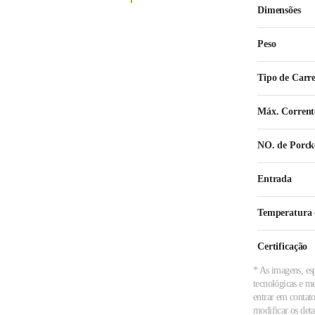
Dimensões
Peso
Tipo de Carr
Máx. Corrent
NO. de Porck
Entrada
Temperatura 
Certificação
* As imagens, esp
tecnológicas e m
entrar em contato
modificar os det