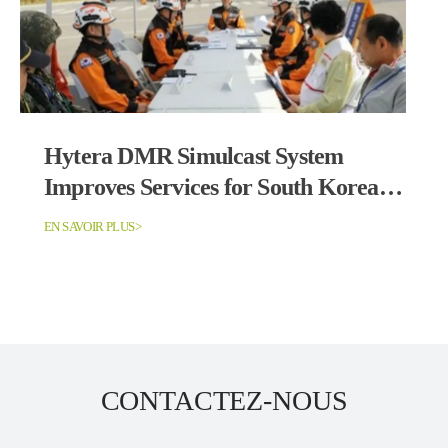
Hytera DMR Simulcast System
Improves Services for South Korean
Fire Department
EN SAVOIR PLUS>
CONTACTEZ-NOUS