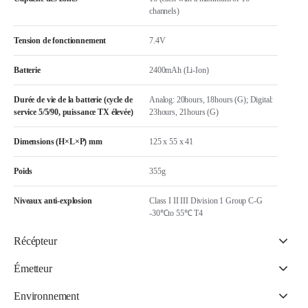
channels)
Tension de fonctionnement
7.4V
Batterie
2400mAh (Li-Ion)
Durée de vie de la batterie (cycle de
Analog: 20hours, 18hours (G); Digital:
service 5/5/90, puissance TX élevée)
23hours, 21hours (G)
Dimensions (H×L×P) mm
125 x 55 x 41
Poids
355g
Niveaux anti-explosion
Class I II III Division 1 Group C-G
-30℃to 55℃ T4
Récépteur
Émetteur
Environnement