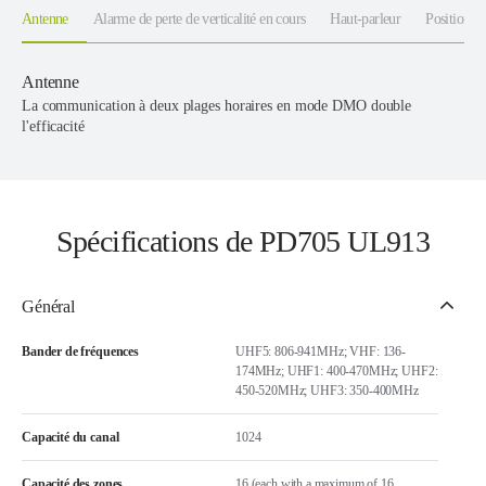
Antenne
Alarme de perte de verticalité en cours
Haut-parleur
Position
Antenne
La communication à deux plages horaires en mode DMO double
l'efficacité
Spécifications de PD705 UL913
Général
Bander de fréquences
UHF5: 806-941MHz; VHF: 136-
174MHz; UHF1: 400-470MHz; UHF2:
450-520MHz; UHF3: 350-400MHz
Capacité du canal
1024
Capacité des zones
16 (each with a maximum of 16