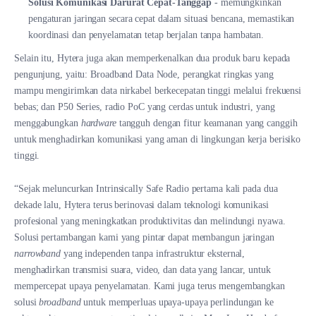
Solusi Komunikasi Darurat Cepat-Tanggap
-
memungkinkan
pengaturan jaringan secara cepat dalam situasi bencana, memastikan
koordinasi dan penyelamatan tetap berjalan tanpa hambatan.
Selain itu, Hytera juga akan memperkenalkan dua produk baru kepada
pengunjung, yaitu: Broadband Data Node, perangkat ringkas yang
mampu mengirimkan data nirkabel berkecepatan tinggi melalui frekuensi
bebas; dan P50 Series, radio PoC yang cerdas untuk industri, yang
menggabungkan
hardware
tangguh dengan fitur keamanan yang canggih
untuk menghadirkan komunikasi yang aman di lingkungan kerja berisiko
tinggi.
“Sejak meluncurkan Intrinsically Safe Radio pertama kali pada dua
dekade lalu, Hytera terus berinovasi dalam teknologi komunikasi
profesional yang meningkatkan produktivitas dan melindungi nyawa.
Solusi pertambangan kami yang pintar dapat membangun jaringan
narrowband
yang independen tanpa infrastruktur eksternal,
menghadirkan transmisi suara, video, dan data yang lancar, untuk
mempercepat upaya penyelamatan. Kami juga terus mengembangkan
solusi
broadband
untuk memperluas upaya-upaya perlindungan ke