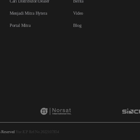
Cari Distributor/Dealer
Berita
Menjadi Mitra Hytera
Video
Portal Mitra
Blog
s Reserved
Yue ICP Ref.No.2022107854