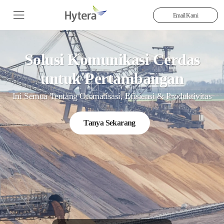
Email Kami
Solusi Komunikasi Cerdas
untuk Pertambangan
Ini Semua Tentang Otomatisasi, Efisiensi & Produktivitas
Tanya Sekarang