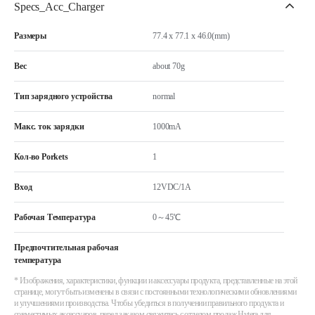
Specs_Acc_Charger
Размеры
77.4 x 77.1 x 46.0(mm)
Вес
about 70g
Тип зарядного устройства
normal
Макс. ток зарядки
1000mA
Кол-во Porkets
1
Вход
12VDC/1A
Рабочая Температура
0～45℃
Предпочтительная рабочая
температура
* Изображения, характеристики, функции и аксессуары продукта, представленные на этой
странице, могут быть изменены в связи с постоянными технологическими обновлениями
и улучшениями производства. Чтобы убедиться в получении правильного продукта и
совместимых аксессуаров, перед заказом свяжитесь с отделом продаж Hytera для