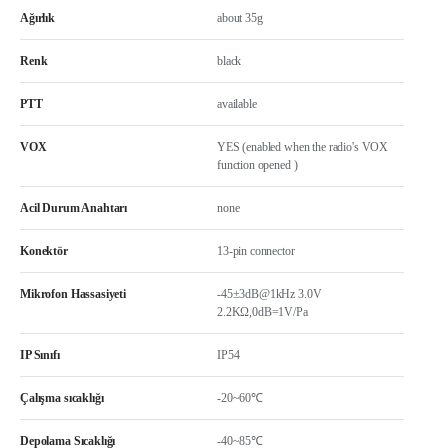
Ağırlık
about 35g
Renk
black
PTT
available
VOX
YES (enabled when the radio's VOX
function opened )
Acil Durum Anahtarı
none
Konektör
13-pin connector
Mikrofon Hassasiyeti
-45±3dB@1kHz 3.0V
2.2KΩ,0dB=1V/Pa
IP Sınıfı
IP54
Çalışma sıcaklığı
-20~60℃
Depolama Sıcaklığı
-40~85℃