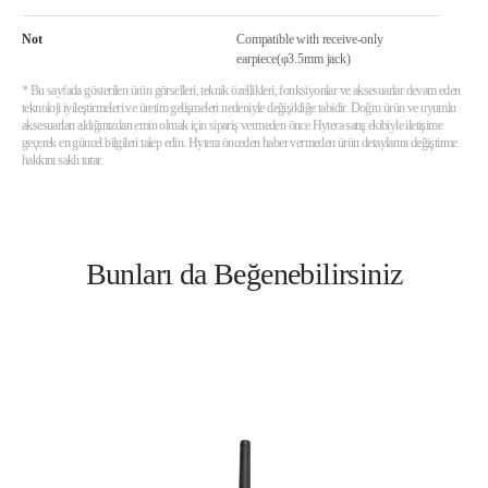
Not
Compatible with receive-only
earpiece(φ3.5mm jack)
* Bu sayfada gösterilen ürün görselleri, teknik özellikleri, fonksiyonlar ve aksesuarlar devam eden
teknoloji iyileştirmeleri ve üretim gelişmeleri nedeniyle değişikliğe tabidir. Doğru ürün ve uyumlu
aksesuarları aldığınızdan emin olmak için sipariş vermeden önce Hytera satış ekibiyle iletişime
geçerek en güncel bilgileri talep edin. Hytera önceden haber vermeden ürün detaylarını değiştirme
hakkını saklı tutar.
Bunları da Beğenebilirsiniz