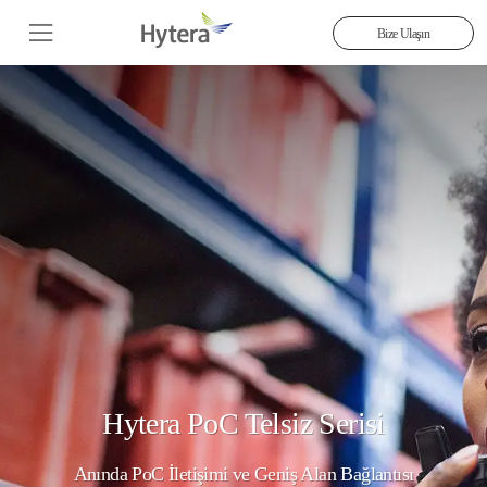
Bize Ulaşın
Hytera PoC Telsiz Serisi
Anında PoC İletişimi ve Geniş Alan Bağlantısı