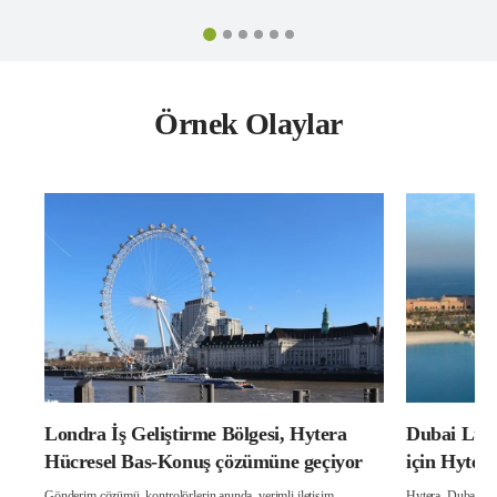
Örnek Olaylar
Londra İş Geliştirme Bölgesi, Hytera
Dubai Luxu
Hücresel Bas-Konuş çözümüne geçiyor
için Hyter
Çözümü
Gönderim çözümü, kontrolörlerin anında, verimli iletişim
Hytera, Dubai'de