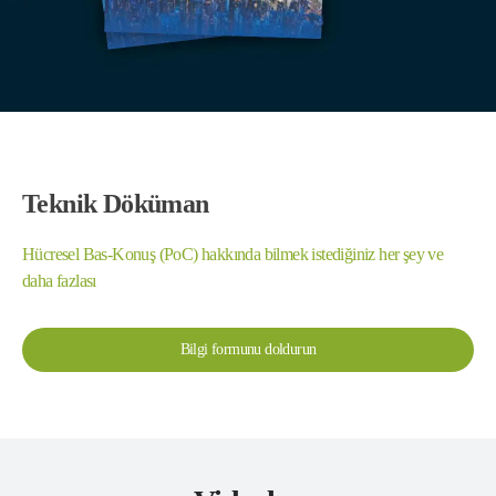
Teknik Döküman
Hücresel Bas-Konuş (PoC) hakkında bilmek istediğiniz her şey ve
daha fazlası
Bilgi formunu doldurun