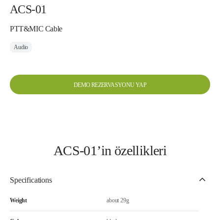
ACS-01
PTT&MIC Cable
Audio
DEMO REZERVASYONU YAP
ACS-01’in özellikleri
Specifications
Weight
about 29g