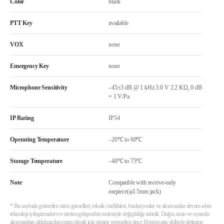
Color
black
PTT Key
available
VOX
none
Emergency Key
none
Microphone Sensitivity
–45±3 dB @ 1 kHz 3.0 V 2.2 KΩ, 0 dB
= 1 V/Pa
IP Rating
IP54
Operating Temperature
–20℃ to 60℃
Storage Temperature
–40℃ to 75℃
Note
Compatible with receive-only
earpiece(φ3.5mm jack)
* Bu sayfada gösterilen ürün görselleri, teknik özellikleri, fonksiyonlar ve aksesuarlar devam eden
teknoloji iyileştirmeleri ve üretim gelişmeleri nedeniyle değişikliğe tabidir. Doğru ürün ve uyumlu
aksesuarları aldığınızdan emin olmak için sipariş vermeden önce Hytera satış ekibiyle iletişime