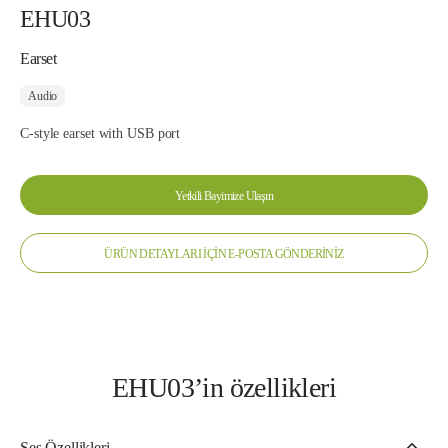
EHU03
Earset
Audio
C-style earset with USB port
Yetkili Bayimize Ulaşın
ÜRÜN DETAYLARI İÇİN E-POSTA GÖNDERİNİZ
EHU03’in özellikleri
Ses Özellikleri