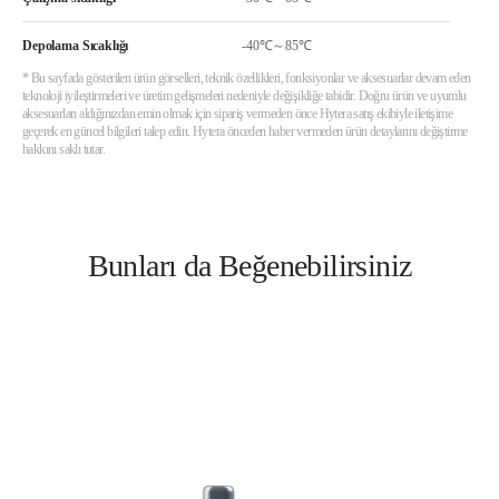
Depolama Sıcaklığı
-40℃～85℃
* Bu sayfada gösterilen ürün görselleri, teknik özellikleri, fonksiyonlar ve aksesuarlar devam eden
teknoloji iyileştirmeleri ve üretim gelişmeleri nedeniyle değişikliğe tabidir. Doğru ürün ve uyumlu
aksesuarları aldığınızdan emin olmak için sipariş vermeden önce Hytera satış ekibiyle iletişime
geçerek en güncel bilgileri talep edin. Hytera önceden haber vermeden ürün detaylarını değiştirme
hakkını saklı tutar.
Bunları da Beğenebilirsiniz