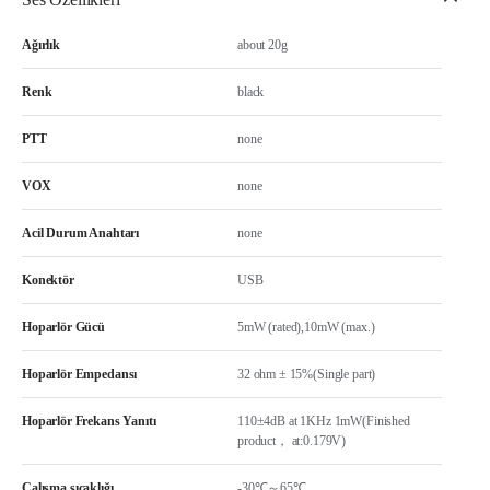
Ağırlık
about 20g
Renk
black
PTT
none
VOX
none
Acil Durum Anahtarı
none
Konektör
USB
Hoparlör Gücü
5mW (rated),10mW (max.)
Hoparlör Empedansı
32 ohm ± 15%(Single part)
Hoparlör Frekans Yanıtı
110±4dB at 1KHz 1mW(Finished
product， at:0.179V)
Çalışma sıcaklığı
-30℃～65℃