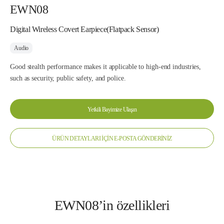
EWN08
Digital Wireless Covert Earpiece(Flatpack Sensor)
Audio
Good stealth performance makes it applicable to high-end industries,
such as security, public safety, and police.
Yetkili Bayimize Ulaşın
ÜRÜN DETAYLARI İÇİN E-POSTA GÖNDERİNİZ
EWN08’in özellikleri