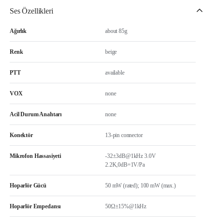
Ses Özellikleri
Ağırlık
about 85g
Renk
beige
PTT
available
VOX
none
Acil Durum Anahtarı
none
Konektör
13-pin connector
Mikrofon Hassasiyeti
-32±3dB@1kHz 3.0V
2.2K,0dB=1V/Pa
Hoparlör Gücü
50 mW (rated); 100 mW (max.)
Hoparlör Empedansı
50Ω±15%@1kHz