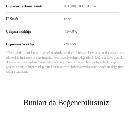
Hoparlör Frekans Yanıtı
95±3dB@1kHz at 1mw
IP Sınıfı
none
Çalışma sıcaklığı
-10~60℃
Depolama Sıcaklığı
-20~65℃
* Bu sayfada gösterilen ürün görselleri, teknik özellikleri, fonksiyonlar ve aksesuarlar devam eden
teknoloji iyileştirmeleri ve üretim gelişmeleri nedeniyle değişikliğe tabidir. Doğru ürün ve uyumlu
aksesuarları aldığınızdan emin olmak için sipariş vermeden önce Hytera satış ekibiyle iletişime
geçerek en güncel bilgileri talep edin. Hytera önceden haber vermeden ürün detaylarını değiştirme
hakkını saklı tutar.
Bunları da Beğenebilirsiniz