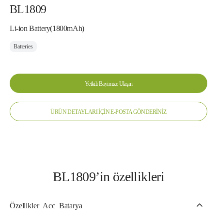
BL1809
Li-ion Battery(1800mAh)
Batteries
Yetkili Bayimize Ulaşın
ÜRÜN DETAYLARI İÇİN E-POSTA GÖNDERİNİZ
BL1809’in özellikleri
Özellikler_Acc_Batarya