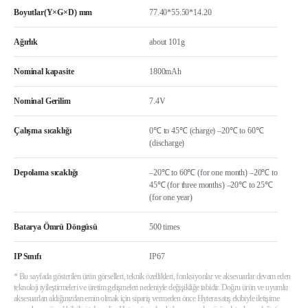
Boyutlar(Y×G×D) mm
77.40*55.50*14.20
Ağırlık
about 101g
Nominal kapasite
1800mAh
Nominal Gerilim
7.4V
Çalışma sıcaklığı
0℃ to 45℃ (charge) –20℃ to 60℃
(discharge)
Depolama sıcaklığı
–20℃ to 60℃ (for one month) –20℃ to
45℃ (for three months) –20℃ to 25℃
(for one year)
Batarya Ömrü Döngüsü
500 times
IP Sınıfı
IP67
* Bu sayfada gösterilen ürün görselleri, teknik özellikleri, fonksiyonlar ve aksesuarlar devam eden
teknoloji iyileştirmeleri ve üretim gelişmeleri nedeniyle değişikliğe tabidir. Doğru ürün ve uyumlu
aksesuarları aldığınızdan emin olmak için sipariş vermeden önce Hytera satış ekibiyle iletişime