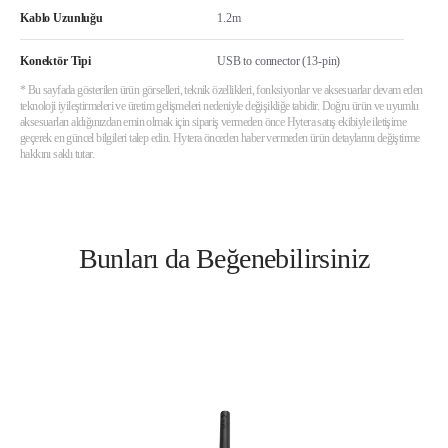
Kablo Uzunluğu
1.2m
Konektör Tipi
USB to connector (13-pin)
* Bu sayfada gösterilen ürün görselleri, teknik özellikleri, fonksiyonlar ve aksesuarlar devam eden
teknoloji iyileştirmeleri ve üretim gelişmeleri nedeniyle değişikliğe tabidir. Doğru ürün ve uyumlu
aksesuarları aldığınızdan emin olmak için sipariş vermeden önce Hytera satış ekibiyle iletişime
geçerek en güncel bilgileri talep edin. Hytera önceden haber vermeden ürün detaylarını değiştirme
hakkını saklı tutar.
Bunları da Beğenebilirsiniz