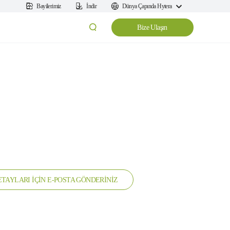
Bayilerimiz
İndir
Dünya Çapında Hytera
Bize Ulaşın
TAYLARI İÇİN E-POSTA GÖNDERİNİZ