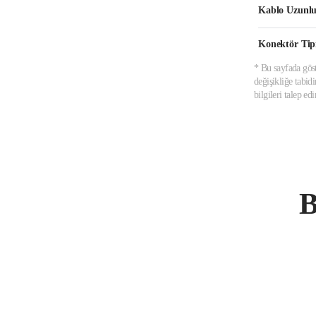
Kablo Uzunl
Konektör Tip
* Bu sayfada göst
değişikliğe tabid
bilgileri talep e
B