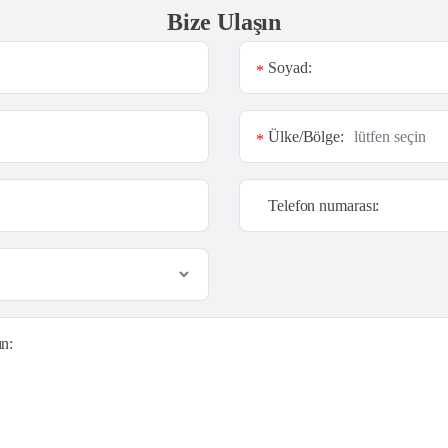
Bize Ulaşın
Soyad:
*
Ülke/Bölge:
*
Telefon numarası:
ın: