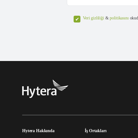
Veri gizliliği
&
politikasını
okud
Hytera Hakkında
İş Ortakları