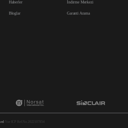
Haberler
İndirme Merkezi
Bloglar
Garanti Arama
rved
Yue ICP Ref.No.2022107854