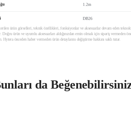
uğu
1.2m
i
DB26
erilen ürün görselleri, teknik özellikleri, fonksiyonlar ve aksesuarlar devam eden teknolo
ir. Doğru ürün ve uyumlu aksesuarları aldığınızdan emin olmak için sipariş vermeden önce
din. Hytera önceden haber vermeden ürün detaylarını değiştirme hakkını saklı tutar.
unları da Beğenebilirsini