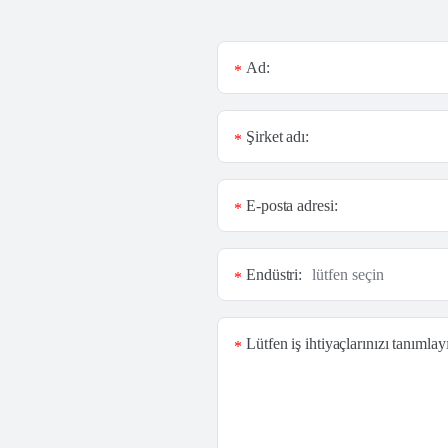
Ad:
*
Şirket adı:
*
E-posta adresi:
*
Endüstri:
*
Lütfen iş ihtiyaçlarınızı tanımlay
*