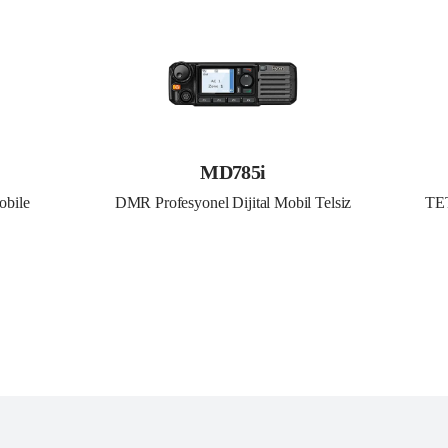
MD785i
bile 
DMR Profesyonel Dijital Mobil Telsiz
TET