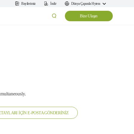
Bayilerimiz
İndir
Dünya Çapında Hytera
Bize Ulaşın
simultaneously.
TAYLARI İÇİN E-POSTA GÖNDERİNİZ