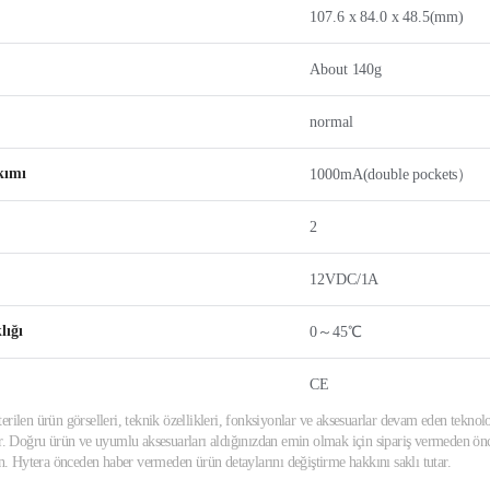
107.6 x 84.0 x 48.5(mm)
About 140g
normal
kımı
1000mA(double pockets）
2
12VDC/1A
lığı
0～45℃
CE
erilen ürün görselleri, teknik özellikleri, fonksiyonlar ve aksesuarlar devam eden teknolo
ir. Doğru ürün ve uyumlu aksesuarları aldığınızdan emin olmak için sipariş vermeden önce
din. Hytera önceden haber vermeden ürün detaylarını değiştirme hakkını saklı tutar.