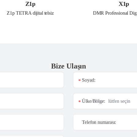
Z1p
X1p
Z1p TETRA dijital telsiz
DMR Professional Digi
Bize Ulaşın
Soyad:
*
Ülke/Bölge:
*
Telefon numarası: