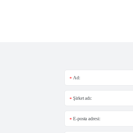
Ad:
*
Şirket adı:
*
E-posta adresi:
*