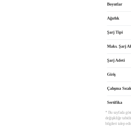
Boyutlar
Ağırlık
Şarj Tipi
Maks. Şarj A
Şarj Adeti
Giriş
Çalışma Sıcak
Sertifika
* Bu sayfada göst
değişikliğe tabid
bilgileri talep e