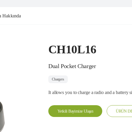
a Hakkında
CH10L16
Dual Pocket Charger
Chargers
It allows you to charge a radio and a battery 
Yetkili Bayimize Ulaşın
ÜRÜN DE