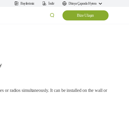
Bayilerimiz
İndir
Dünya Çapında Hytera
Bize Ulaşın
y
s or radios simultaneously. It can be installed on the wall or