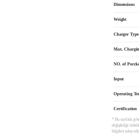
Dimensions
Weight
Charger Type
Max. Chargin
NO. of Porck
Input
Operating Te
Certification
* Bu sayfada göst
değişikliğe tabid
bilgileri talep e