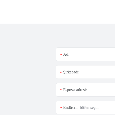
Ad:
*
Şirket adı:
*
E-posta adresi:
*
Endüstri:
*