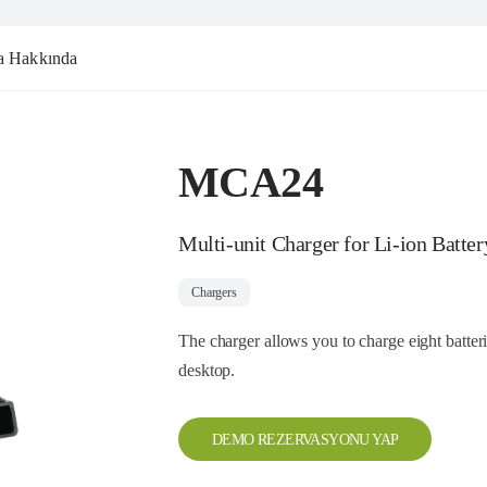
a Hakkında
MCA24
Multi-unit Charger for Li-ion Batter
Chargers
The charger allows you to charge eight batterie
desktop.
DEMO REZERVASYONU YAP