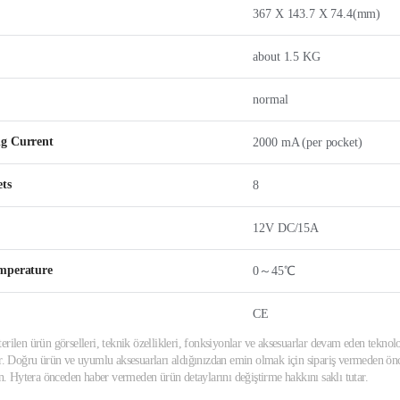
367 X 143.7 X 74.4(mm)
about 1.5 KG
normal
g Current
2000 mA (per pocket)
ets
8
12V DC/15A
mperature
0～45℃
CE
erilen ürün görselleri, teknik özellikleri, fonksiyonlar ve aksesuarlar devam eden teknolo
ir. Doğru ürün ve uyumlu aksesuarları aldığınızdan emin olmak için sipariş vermeden önce
din. Hytera önceden haber vermeden ürün detaylarını değiştirme hakkını saklı tutar.