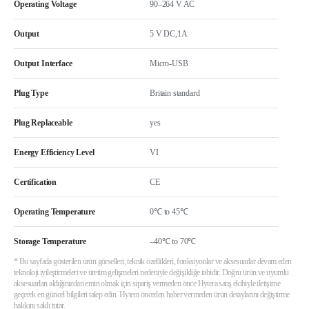
Operating Voltage
90–264 V AC
Output
5 V DC,1A
Output Interface
Micro-USB
Plug Type
Britain standard
Plug Replaceable
yes
Energy Efficiency Level
VI
Certification
CE
Operating Temperature
0℃ to 45℃
Storage Temperature
–40℃ to 70℃
* Bu sayfada gösterilen ürün görselleri, teknik özellikleri, fonksiyonlar ve aksesuarlar devam eden
teknoloji iyileştirmeleri ve üretim gelişmeleri nedeniyle değişikliğe tabidir. Doğru ürün ve uyumlu
aksesuarları aldığınızdan emin olmak için sipariş vermeden önce Hytera satış ekibiyle iletişime
geçerek en güncel bilgileri talep edin. Hytera önceden haber vermeden ürün detaylarını değiştirme
hakkını saklı tutar.