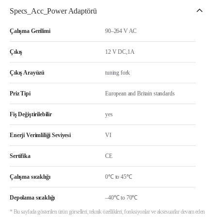
Specs_Acc_Power Adaptörü
Çalışma Gerilimi
90–264 V AC
Çıkış
12 V DC,1A
Çıkış Arayüzü
tuning fork
Priz Tipi
European and Britain standards
Fiş Değiştirilebilir
yes
Enerji Verimliliği Seviyesi
VI
Sertifika
CE
Çalışma sıcaklığı
0℃ to 45℃
Depolama sıcaklığı
–40℃ to 70℃
* Bu sayfada gösterilen ürün görselleri, teknik özellikleri, fonksiyonlar ve aksesuarlar devam eden