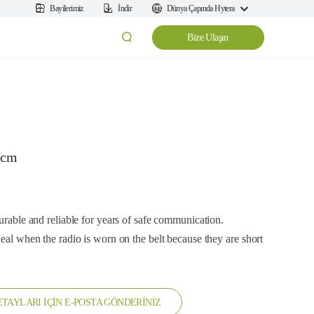
Bayilerimiz
İndir
Dünya Çapında Hytera
Bize Ulaşın
7cm
durable and reliable for years of safe communication.
deal when the radio is worn on the belt because they are short
TAYLARI İÇİN E-POSTA GÖNDERİNİZ