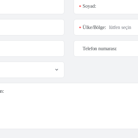
Soyad:
*
Ülke/Bölge:
*
Telefon numarası:
ın: