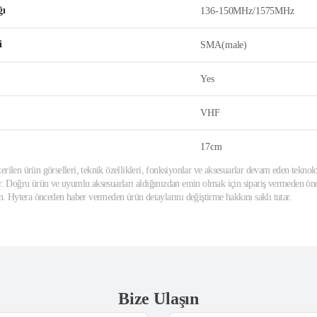
ğı
136-150MHz/1575MHz
i
SMA(male)
Yes
VHF
17cm
erilen ürün görselleri, teknik özellikleri, fonksiyonlar ve aksesuarlar devam eden teknolo
ir. Doğru ürün ve uyumlu aksesuarları aldığınızdan emin olmak için sipariş vermeden önce
din. Hytera önceden haber vermeden ürün detaylarını değiştirme hakkını saklı tutar.
Bize Ulaşın