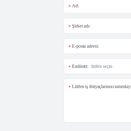
Ad:
*
Şirket adı:
*
E-posta adresi:
*
Endüstri:
*
Lütfen iş ihtiyaçlarınızı tanımlay
*