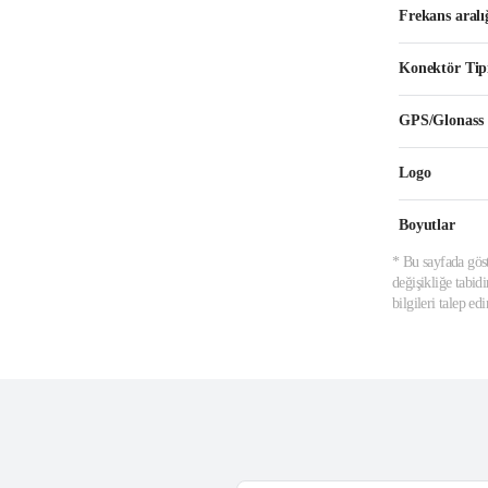
Frekans aralı
Konektör Tip
GPS/Glonass
Logo
Boyutlar
* Bu sayfada göst
değişikliğe tabid
bilgileri talep e