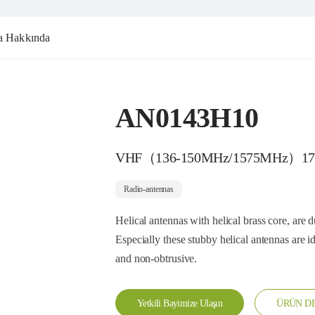
a Hakkında
AN0143H10
VHF（136-150MHz/1575MHz）1
Radio-antennas
Helical antennas with helical brass core, are 
Especially these stubby helical antennas are i
and non-obtrusive.
Yetkili Bayimize Ulaşın
ÜRÜN DE