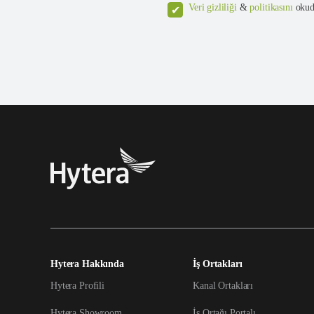
Veri gizliliği
&
politikasını
okud
Hytera Hakkında
İş Ortakları
Hytera Profili
Kanal Ortakları
Hytera Showroom
İş Ortağı Portalı