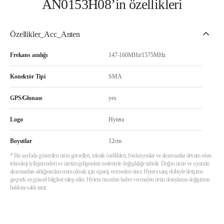
AN0153H08’in özellikleri
Özellikler_Acc_Anten
Frekans aralığı
147-160MHz/1575MHz
Konektör Tipi
SMA
GPS/Glonass
yes
Logo
Hytera
Boyutlar
12cm
* Bu sayfada gösterilen ürün görselleri, teknik özellikleri, fonksiyonlar ve aksesuarlar devam eden
teknoloji iyileştirmeleri ve üretim gelişmeleri nedeniyle değişikliğe tabidir. Doğru ürün ve uyumlu
aksesuarları aldığınızdan emin olmak için sipariş vermeden önce Hytera satış ekibiyle iletişime
geçerek en güncel bilgileri talep edin. Hytera önceden haber vermeden ürün detaylarını değiştirme
hakkını saklı tutar.