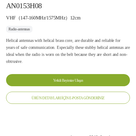
AN0153H08
VHF（147-160MHz/1575MHz）12cm
Radio-antennas
Helical antennas with helical brass core, are durable and reliable for
years of safe communication. Especially these stubby helical antennas are
ideal when the radio is worn on the belt because they are short and non-
obtrusive.
Yetkili Bayimize Ulaşın
ÜRÜN DETAYLARI İÇİN E-POSTA GÖNDERİNİZ