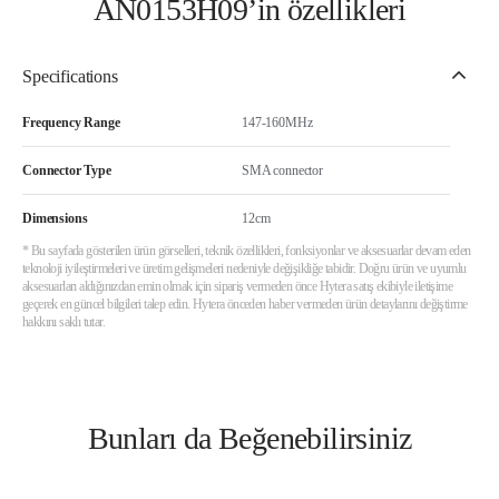
AN0153H09’in özellikleri
Specifications
Frequency Range
147-160MHz
Connector Type
SMA connector
Dimensions
12cm
* Bu sayfada gösterilen ürün görselleri, teknik özellikleri, fonksiyonlar ve aksesuarlar devam eden
teknoloji iyileştirmeleri ve üretim gelişmeleri nedeniyle değişikliğe tabidir. Doğru ürün ve uyumlu
aksesuarları aldığınızdan emin olmak için sipariş vermeden önce Hytera satış ekibiyle iletişime
geçerek en güncel bilgileri talep edin. Hytera önceden haber vermeden ürün detaylarını değiştirme
hakkını saklı tutar.
Bunları da Beğenebilirsiniz