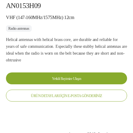
AN0153H09
VHF (147-160MHz/1575MHz) 12cm
Radio-antennas
Helical antennas with helical brass core, are durable and reliable for
years of safe communication. Especially these stubby helical antennas are
ideal when the radio is worn on the belt because they are short and non-
obtrusive
Yetkili Bayimize Ulaşın
ÜRÜN DETAYLARI İÇİN E-POSTA GÖNDERİNİZ