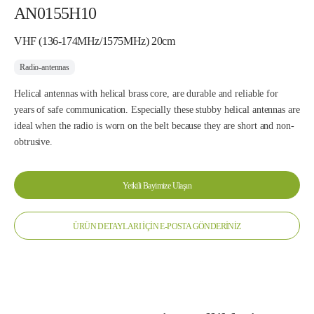
AN0155H10
VHF (136-174MHz/1575MHz) 20cm
Radio-antennas
Helical antennas with helical brass core, are durable and reliable for
years of safe communication. Especially these stubby helical antennas are
ideal when the radio is worn on the belt because they are short and non-
obtrusive.
Yetkili Bayimize Ulaşın
ÜRÜN DETAYLARI İÇİN E-POSTA GÖNDERİNİZ