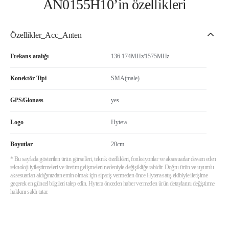
AN0155H10’in özellikleri
Özellikler_Acc_Anten
Frekans aralığı
136-174MHz/1575MHz
Konektör Tipi
SMA(male)
GPS/Glonass
yes
Logo
Hytera
Boyutlar
20cm
* Bu sayfada gösterilen ürün görselleri, teknik özellikleri, fonksiyonlar ve aksesuarlar devam eden
teknoloji iyileştirmeleri ve üretim gelişmeleri nedeniyle değişikliğe tabidir. Doğru ürün ve uyumlu
aksesuarları aldığınızdan emin olmak için sipariş vermeden önce Hytera satış ekibiyle iletişime
geçerek en güncel bilgileri talep edin. Hytera önceden haber vermeden ürün detaylarını değiştirme
hakkını saklı tutar.