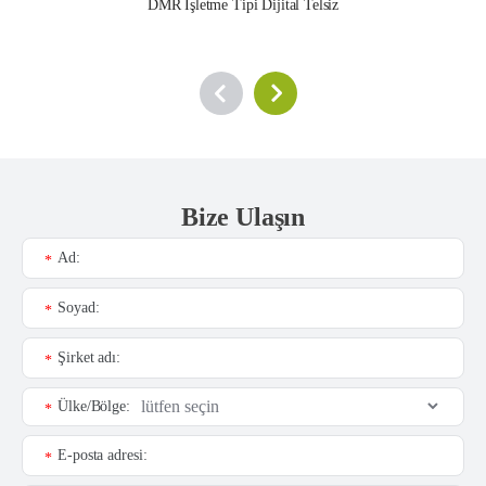
DMR İşletme Tipi Dijital Telsiz
Bize Ulaşın
Ad:
*
Soyad:
*
Şirket adı:
*
Ülke/Bölge:
*
E-posta adresi:
*