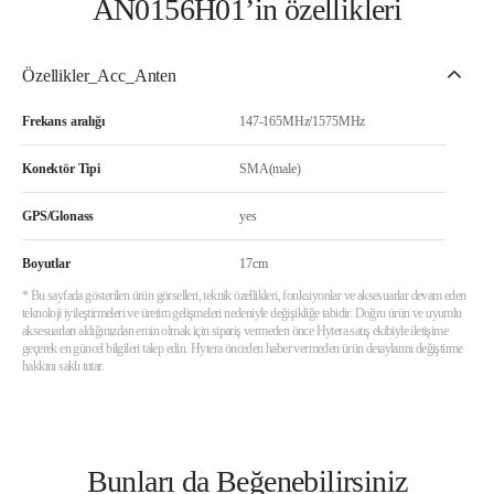
AN0156H01’in özellikleri
Özellikler_Acc_Anten
Frekans aralığı
147-165MHz/1575MHz
Konektör Tipi
SMA(male)
GPS/Glonass
yes
Boyutlar
17cm
* Bu sayfada gösterilen ürün görselleri, teknik özellikleri, fonksiyonlar ve aksesuarlar devam eden
teknoloji iyileştirmeleri ve üretim gelişmeleri nedeniyle değişikliğe tabidir. Doğru ürün ve uyumlu
aksesuarları aldığınızdan emin olmak için sipariş vermeden önce Hytera satış ekibiyle iletişime
geçerek en güncel bilgileri talep edin. Hytera önceden haber vermeden ürün detaylarını değiştirme
hakkını saklı tutar.
Bunları da Beğenebilirsiniz