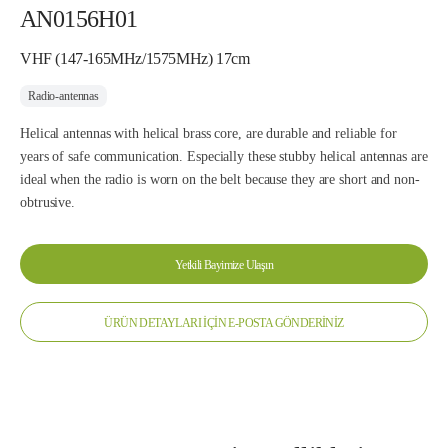
AN0156H01
VHF (147-165MHz/1575MHz) 17cm
Radio-antennas
Helical antennas with helical brass core, are durable and reliable for
years of safe communication. Especially these stubby helical antennas are
ideal when the radio is worn on the belt because they are short and non-
obtrusive.
Yetkili Bayimize Ulaşın
ÜRÜN DETAYLARI İÇİN E-POSTA GÖNDERİNİZ