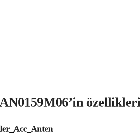
AN0159M06’in özellikler
kler_Acc_Anten