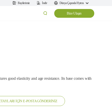
Bayilerimiz
İndir
Dünya Çapında Hytera
Bize Ulaşın
tures good elasticity and age resistance. Its base comes with
TAYLARI İÇİN E-POSTA GÖNDERİNİZ