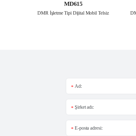
MD615
DMR İşletme Tipi Dijital Mobil Telsiz
DM
Ad:
*
Şirket adı:
*
E-posta adresi:
*