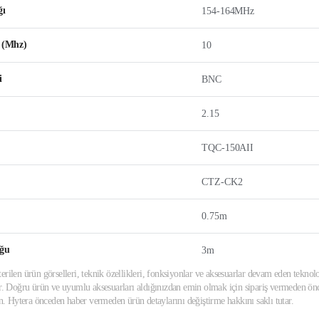
ğı
154-164MHz
i (Mhz)
10
i
BNC
2.15
TQC-150AII
CTZ-CK2
0.75m
uğu
3m
erilen ürün görselleri, teknik özellikleri, fonksiyonlar ve aksesuarlar devam eden teknolo
ir. Doğru ürün ve uyumlu aksesuarları aldığınızdan emin olmak için sipariş vermeden önce
din. Hytera önceden haber vermeden ürün detaylarını değiştirme hakkını saklı tutar.