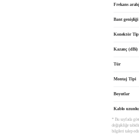
Frekans aralı
Bant genişliğ
Konektör Tip
Kazanç (dBi)
Tür
Montaj Tipi
Boyutlar
Kablo uzunl
* Bu sayfada göst
değişikliğe tabid
bilgileri talep e