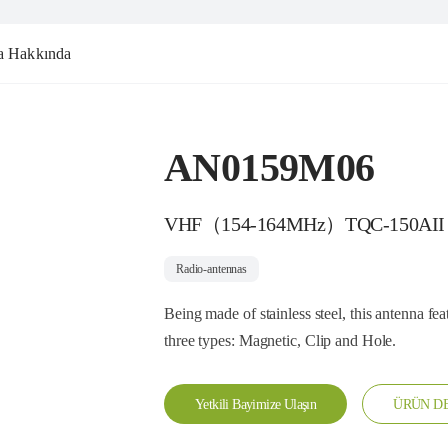
a Hakkında
AN0159M06
VHF（154-164MHz）TQC-150AII
Radio-antennas
Being made of stainless steel, this antenna fea
three types: Magnetic, Clip and Hole.
Yetkili Bayimize Ulaşın
ÜRÜN DE