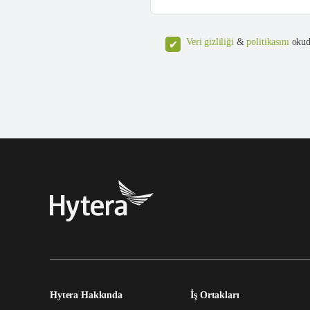
Veri gizliliği
&
politikasını
okud
Hytera Hakkında
İş Ortakları