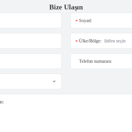
Bize Ulaşın
Soyad:
*
Ülke/Bölge:
*
Telefon numarası:
ın: