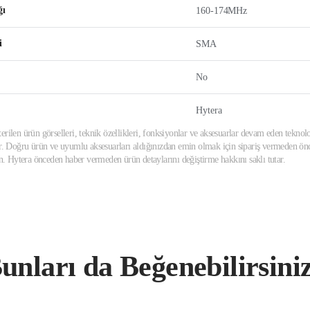
ğı
160-174MHz
i
SMA
No
Hytera
erilen ürün görselleri, teknik özellikleri, fonksiyonlar ve aksesuarlar devam eden teknolo
ir. Doğru ürün ve uyumlu aksesuarları aldığınızdan emin olmak için sipariş vermeden önce
din. Hytera önceden haber vermeden ürün detaylarını değiştirme hakkını saklı tutar.
unları da Beğenebilirsini