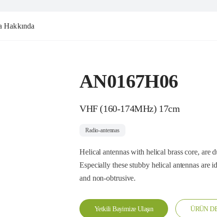
a Hakkında
AN0167H06
VHF (160-174MHz) 17cm
Radio-antennas
Helical antennas with helical brass core, are 
Especially these stubby helical antennas are i
and non-obtrusive.
Yetkili Bayimize Ulaşın
ÜRÜN DE