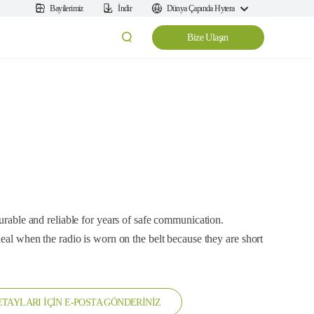
Bayilerimiz
İndir
Dünya Çapında Hytera
Bize Ulaşın
durable and reliable for years of safe communication.
deal when the radio is worn on the belt because they are short
TAYLARI İÇİN E-POSTA GÖNDERİNİZ