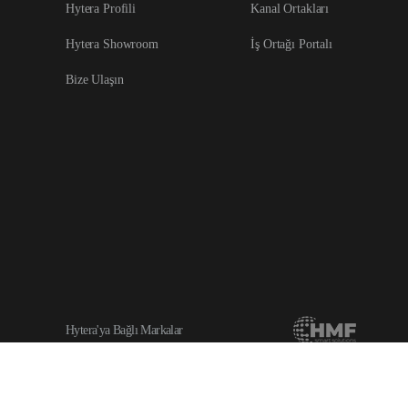
Hytera Profili
Kanal Ortakları
Hytera Showroom
İş Ortağı Portalı
Bize Ulaşın
Hytera'ya Bağlı Markalar
Copyright © 2026 Hytera Communications Corporation Limited All Rights Rese