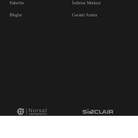
Haberler
İndirme Merkezi
Bloglar
Garanti Arama
rved
Yue ICP Ref.No.2022107854