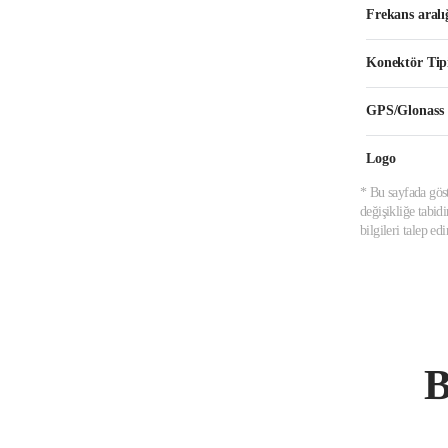
Frekans aralı
Konektör Tip
GPS/Glonass
Logo
* Bu sayfada göst
değişikliğe tabid
bilgileri talep e
B