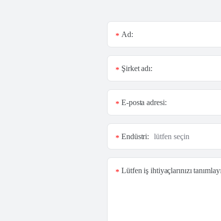
Ad:
*
Şirket adı:
*
E-posta adresi:
*
Endüstri:
*
Lütfen iş ihtiyaçlarınızı tanımlay
*