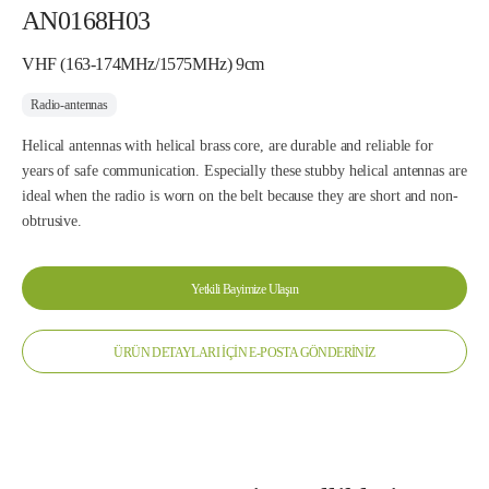
AN0168H03
VHF (163-174MHz/1575MHz) 9cm
Radio-antennas
Helical antennas with helical brass core, are durable and reliable for
years of safe communication. Especially these stubby helical antennas are
ideal when the radio is worn on the belt because they are short and non-
obtrusive.
Yetkili Bayimize Ulaşın
ÜRÜN DETAYLARI İÇİN E-POSTA GÖNDERİNİZ