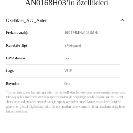
AN0168H03’in özellikleri
Özellikler_Acc_Anten
Frekans aralığı
163-174MHz/1575MHz
Konektör Tipi
SMA(male)
GPS/Glonass
yes
Logo
VHF
Boyutlar
9cm
* Bu sayfada gösterilen ürün görselleri, teknik özellikleri, fonksiyonlar ve aksesuarlar devam eden
teknoloji iyileştirmeleri ve üretim gelişmeleri nedeniyle değişikliğe tabidir. Doğru ürün ve uyumlu
aksesuarları aldığınızdan emin olmak için sipariş vermeden önce Hytera satış ekibiyle iletişime
geçerek en güncel bilgileri talep edin. Hytera önceden haber vermeden ürün detaylarını değiştirme
hakkını saklı tutar.