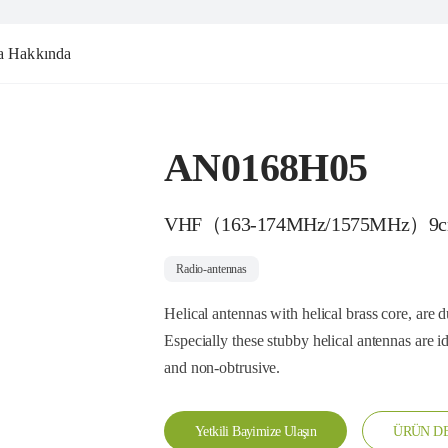
a Hakkında
AN0168H05
VHF（163-174MHz/1575MHz）9
Radio-antennas
Helical antennas with helical brass core, are 
Especially these stubby helical antennas are i
and non-obtrusive.
Yetkili Bayimize Ulaşın
ÜRÜN DE