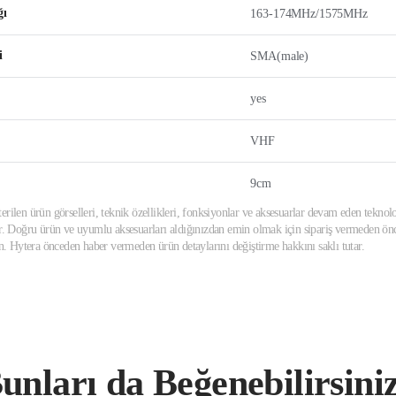
ğı
163-174MHz/1575MHz
i
SMA(male)
yes
VHF
9cm
erilen ürün görselleri, teknik özellikleri, fonksiyonlar ve aksesuarlar devam eden teknolo
ir. Doğru ürün ve uyumlu aksesuarları aldığınızdan emin olmak için sipariş vermeden önce
din. Hytera önceden haber vermeden ürün detaylarını değiştirme hakkını saklı tutar.
unları da Beğenebilirsini