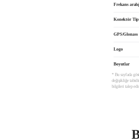
Frekans aralı
Konektör Tip
GPS/Glonass
Logo
Boyutlar
* Bu sayfada göst
değişikliğe tabid
bilgileri talep e
B