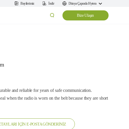
Bayilerimiz
İndir
Dünya Çapında Hytera
Bize Ulaşın
cm
durable and reliable for years of safe communication.
deal when the radio is worn on the belt because they are short
TAYLARI İÇİN E-POSTA GÖNDERİNİZ