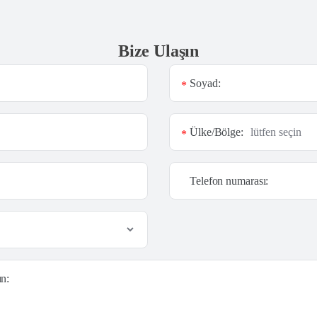
Bize Ulaşın
Soyad:
*
Ülke/Bölge:
*
Telefon numarası:
ın: