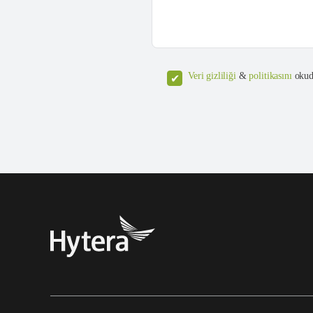
Veri gizliliği
&
politikasını
okud