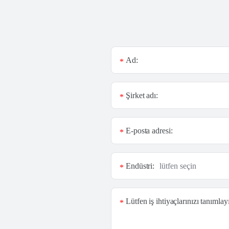
Ad:
*
Şirket adı:
*
E-posta adresi:
*
Endüstri:
*
Lütfen iş ihtiyaçlarınızı tanımlay
*