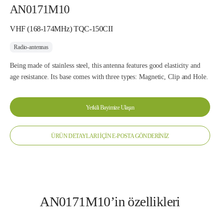
AN0171M10
VHF (168-174MHz) TQC-150CII
Radio-antennas
Being made of stainless steel, this antenna features good elasticity and
age resistance. Its base comes with three types: Magnetic, Clip and Hole.
Yetkili Bayimize Ulaşın
ÜRÜN DETAYLARI İÇİN E-POSTA GÖNDERİNİZ
AN0171M10’in özellikleri