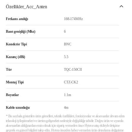
Özellikler_Acc_Anten
Frekans aralığı
168-174MHz
Bant genişliği (Mhz)
6
Konektör Tipi
BNC
Kazanç (dBi)
5.5
Tür
TQC-150CII
Montaj Tipi
CTZ-CK2
Boyutlar
1.1m
Kablo uzunluğu
4m
* Bu sayfada gösterilen ürün görselleri, teknik özellikleri, fonksiyonlar ve aksesuarlar devam eden
teknoloji iyileştirmeleri ve üretim gelişmeleri nedeniyle değişikliğe tabidir. Doğru ürün ve uyumlu
aksesuarları aldığınızdan emin olmak için sipariş vermeden önce Hytera satış ekibiyle iletişime
geçerek en güncel bilgileri talep edin. Hytera önceden haber vermeden ürün detaylarını değiştirme