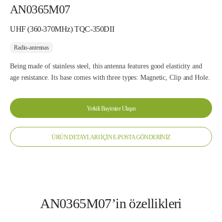
AN0365M07
UHF (360-370MHz) TQC-350DII
Radio-antennas
Being made of stainless steel, this antenna features good elasticity and
age resistance. Its base comes with three types: Magnetic, Clip and Hole.
Yetkili Bayimize Ulaşın
ÜRÜN DETAYLARI İÇİN E-POSTA GÖNDERİNİZ
AN0365M07’in özellikleri