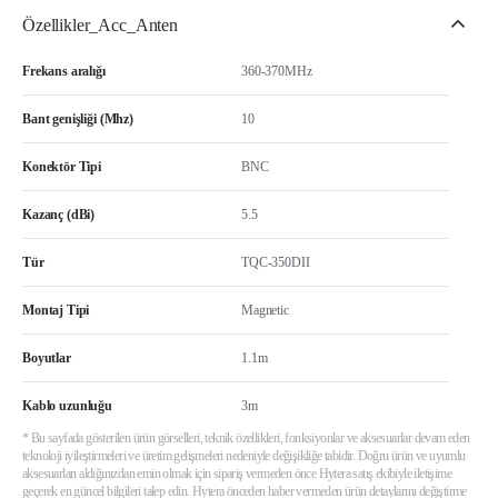
Özellikler_Acc_Anten
Frekans aralığı
360-370MHz
Bant genişliği (Mhz)
10
Konektör Tipi
BNC
Kazanç (dBi)
5.5
Tür
TQC-350DII
Montaj Tipi
Magnetic
Boyutlar
1.1m
Kablo uzunluğu
3m
* Bu sayfada gösterilen ürün görselleri, teknik özellikleri, fonksiyonlar ve aksesuarlar devam eden
teknoloji iyileştirmeleri ve üretim gelişmeleri nedeniyle değişikliğe tabidir. Doğru ürün ve uyumlu
aksesuarları aldığınızdan emin olmak için sipariş vermeden önce Hytera satış ekibiyle iletişime
geçerek en güncel bilgileri talep edin. Hytera önceden haber vermeden ürün detaylarını değiştirme