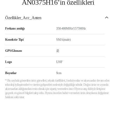
AN0375H16’in özellikleri
Özellikler_Acc_Anten
Frekans aralığı
350-400MHz/1575MHz
Konektör Tipi
SMA(male)
GPS/Glonass
是
Logo
UHF
Boyutlar
9cm
* Bu sayfada gösterilen ürün görselleri, teknik özellikleri, fonksiyonlar ve aksesuarlar devam eden
teknoloji iyileştirmeleri ve üretim gelişmeleri nedeniyle değişikliğe tabidir. Doğru ürün ve uyumlu
aksesuarları aldığınızdan emin olmak için sipariş vermeden önce Hytera satış ekibiyle iletişime
geçerek en güncel bilgileri talep edin. Hytera önceden haber vermeden ürün detaylarını değiştirme
hakkını saklı tutar.