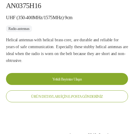
AN0375H16
UHF (350-400MHz/1575MHz) 9cm
Radio-antennas
Helical antennas with helical brass core, are durable and reliable for
years of safe communication. Especially these stubby helical antennas are
ideal when the radio is worn on the belt because they are short and non-
obtrusive.
Yetkili Bayimize Ulaşın
ÜRÜN DETAYLARI İÇİN E-POSTA GÖNDERİNİZ