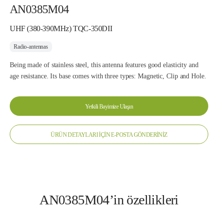
AN0385M04
UHF (380-390MHz) TQC-350DII
Radio-antennas
Being made of stainless steel, this antenna features good elasticity and
age resistance. Its base comes with three types: Magnetic, Clip and Hole.
Yetkili Bayimize Ulaşın
ÜRÜN DETAYLARI İÇİN E-POSTA GÖNDERİNİZ
AN0385M04’in özellikleri