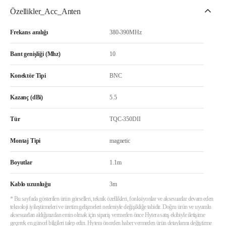
Özellikler_Acc_Anten
Frekans aralığı
380-390MHz
Bant genişliği (Mhz)
10
Konektör Tipi
BNC
Kazanç (dBi)
5.5
Tür
TQC-350DII
Montaj Tipi
magnetic
Boyutlar
1.1m
Kablo uzunluğu
3m
* Bu sayfada gösterilen ürün görselleri, teknik özellikleri, fonksiyonlar ve aksesuarlar devam eden
teknoloji iyileştirmeleri ve üretim gelişmeleri nedeniyle değişikliğe tabidir. Doğru ürün ve uyumlu
aksesuarları aldığınızdan emin olmak için sipariş vermeden önce Hytera satış ekibiyle iletişime
geçerek en güncel bilgileri talep edin. Hytera önceden haber vermeden ürün detaylarını değiştirme