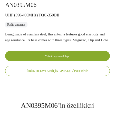
AN0395M06
UHF (390-400MHz) TQC-350DII
Radio-antennas
Being made of stainless steel, this antenna features good elasticity and
age resistance. Its base comes with three types: Magnetic, Clip and Hole.
Yetkili Bayimize Ulaşın
ÜRÜN DETAYLARI İÇİN E-POSTA GÖNDERİNİZ
AN0395M06’in özellikleri