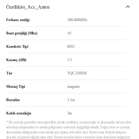
Özellikler_Acc_Anten
Frekans aralığı
390-400MHz
Bant genişliği (Mhz)
10
Konektör Tipi
BNC
Kazanç (dBi)
5.5
Tür
TQC-350DII
Montaj Tipi
magnetic
Boyutlar
1.1m
Kablo uzunluğu
3m
* Bu sayfada gösterilen ürün görselleri, teknik özellikleri, fonksiyonlar ve aksesuarlar devam eden
teknoloji iyileştirmeleri ve üretim gelişmeleri nedeniyle değişikliğe tabidir. Doğru ürün ve uyumlu
aksesuarları aldığınızdan emin olmak için sipariş vermeden önce Hytera satış ekibiyle iletişime
geçerek en güncel bilgileri talep edin. Hytera önceden haber vermeden ürün detaylarını değiştirme