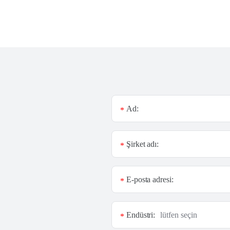
Ad:
*
Şirket adı:
*
E-posta adresi:
*
Endüstri:
*