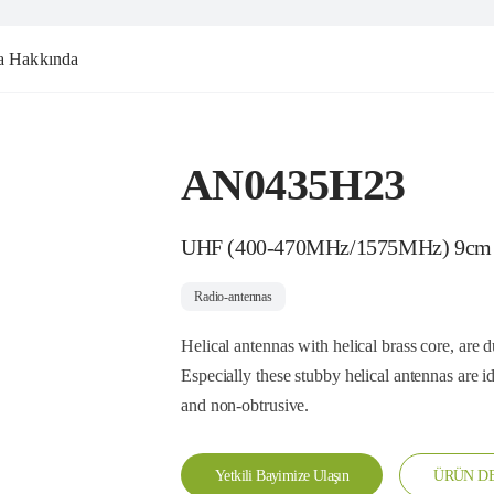
a Hakkında
AN0435H23
UHF (400-470MHz/1575MHz) 9cm
Radio-antennas
Helical antennas with helical brass core, are 
Especially these stubby helical antennas are i
and non-obtrusive.
Yetkili Bayimize Ulaşın
ÜRÜN DE