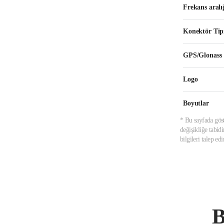
Frekans aralı
Konektör Tip
GPS/Glonass
Logo
Boyutlar
* Bu sayfada göst
değişikliğe tabid
bilgileri talep e
B