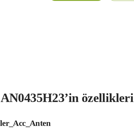
AN0435H23’in özellikleri
kler_Acc_Anten