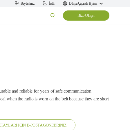
Bayilerimiz
İndir
Dünya Çapında Hytera
Bize Ulaşın
durable and reliable for years of safe communication.
deal when the radio is worn on the belt because they are short
TAYLARI İÇİN E-POSTA GÖNDERİNİZ