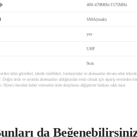
ğı
400-470MHz/1575MHz
i
SMA(male)
yes
UHF
9cm
erilen ürün görselleri, teknik özellikleri, fonksiyonlar ve aksesuarlar devam eden teknolo
ir. Doğru ürün ve uyumlu aksesuarları aldığınızdan emin olmak için sipariş vermeden önce
din. Hytera önceden haber vermeden ürün detaylarını değiştirme hakkını saklı tutar.
unları da Beğenebilirsini