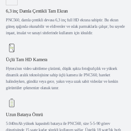
6,3 inç Damla Çentikli Tam Ekran
PNC560, damla çentikli devasa 6,3 inç full HD ekrana sahiptir. Bu ekran
güneş ışığında okunabilir ve eldivenler ve ıslak parmaklarla çalışır; bu sayede
inşaat, imalat ve sanayi sitelerinde kullanım için idealdir.
Üçlü Tam HD Kamera
Hytera'nın video sabitleme çözümü, düşük ışıkta fotoğrafçılık ve yüksek
dinamik aralık teknolojisine sahip üçlü kamera ile PNC560, hareket
halindeyken, gündüz veya gece, yakın veya uzak sabit videolar ve keskin
görüntüler çekmenize olanak tanır.
Uzun Batarya Ömrü
5.040mAh yüksek kapasiteli batarya ile PNC560, size 5-5-90 görev
döngüsünde 15 saate kadar sürekli kullanım sağlar. Üstelik 18 watt'lık hızlı