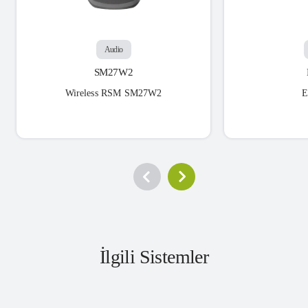
Audio
SM27W2
Wireless RSM SM27W2
E
İlgili Sistemler