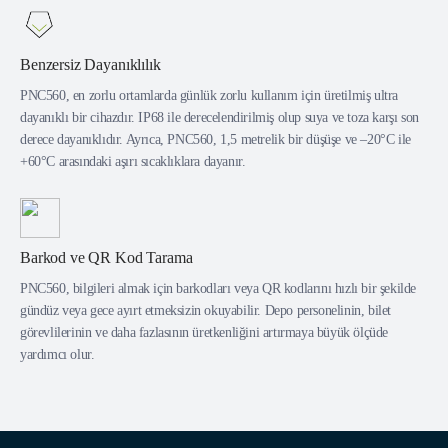
Benzersiz Dayanıklılık
PNC560, en zorlu ortamlarda günlük zorlu kullanım için üretilmiş ultra
dayanıklı bir cihazdır. IP68 ile derecelendirilmiş olup suya ve toza karşı son
derece dayanıklıdır. Ayrıca, PNC560, 1,5 metrelik bir düşüşe ve –20°C ile
+60°C arasındaki aşırı sıcaklıklara dayanır.
Barkod ve QR Kod Tarama
PNC560, bilgileri almak için barkodları veya QR kodlarını hızlı bir şekilde
gündüz veya gece ayırt etmeksizin okuyabilir. Depo personelinin, bilet
görevlilerinin ve daha fazlasının üretkenliğini artırmaya büyük ölçüde
yardımcı olur.