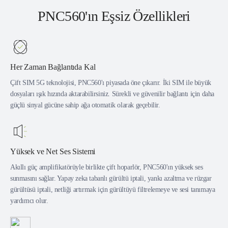
PNC560'ın Eşsiz Özellikleri
Her Zaman Bağlantıda Kal
Çift SIM 5G teknolojisi, PNC560'ı piyasada öne çıkarır. İki SIM ile büyük
dosyaları ışık hızında aktarabilirsiniz. Sürekli ve güvenilir bağlantı için daha
güçlü sinyal gücüne sahip ağa otomatik olarak geçebilir.
Yüksek ve Net Ses Sistemi
Akıllı güç amplifikatörüyle birlikte çift hoparlör, PNC560'ın yüksek ses
sunmasını sağlar. Yapay zeka tabanlı gürültü iptali, yankı azaltma ve rüzgar
gürültüsü iptali, netliği artırmak için gürültüyü filtrelemeye ve sesi tanımaya
yardımcı olur.