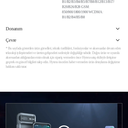
B1/B2/B3/B4/B5/B7/B8/B12/B13/B17/
B20/B26/B28 GSM:
850/900/1800/1900 WCDMA:
B1/B2/B4/B5/B8
Donanım
Çevre
* Bu sayfada gösterilen ürün görselleri, teknik özellikleri, fonksiyonlar ve aksesuarlar devam eden
teknoloji iyileştirmeleri ve üretim gelişmeleri nedeniyle değişikliğe tabidir. Doğru ürün ve uyumlu
aksesuarları aldığınızdan emin olmak için sipariş vermeden önce Hytera satış ekibiyle iletişime
geçerek en güncel bilgileri talep edin. Hytera önceden haber vermeden ürün detaylarını değiştirme
hakkını saklı tutar.