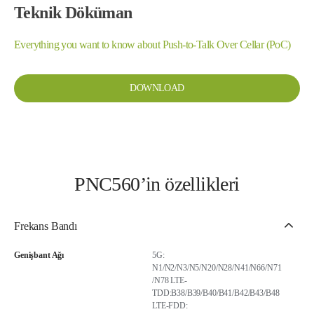
Teknik Döküman
Everything you want to know about Push-to-Talk Over Cellar (PoC)
DOWNLOAD
PNC560’in özellikleri
Frekans Bandı
Genişbant Ağı
5G:
N1/N2/N3/N5/N20/N28/N41/N66/N71
/N78 LTE-
TDD:B38/B39/B40/B41/B42/B43/B48
LTE-FDD: