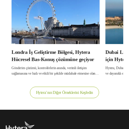
Londra İş Geliştirme Bölgesi, Hytera
Dubai Luxu
Hücresel Bas-Konuş çözümüne geçiyor
için Hyter
Çözümü
Gönderim çözümü, kontrolörlerin anında, verimli iletişim
Hytera, Dubai'de
sağlamasına ve hızlı ve etkili bir şekilde müdahale etmesine olanak
tanır.
Hytera’nın Diğer Örneklerini Keşfedin