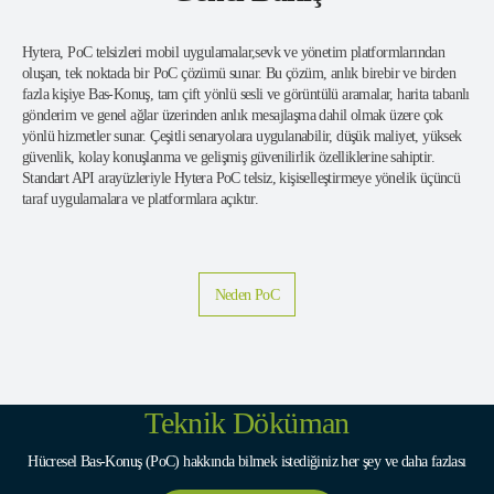
Hytera, PoC telsizleri mobil uygulamalar,sevk ve yönetim platformlarından
oluşan, tek noktada bir PoC çözümü sunar. Bu çözüm, anlık birebir ve birden
fazla kişiye Bas-Konuş, tam çift yönlü sesli ve görüntülü aramalar, harita tabanlı
gönderim ve genel ağlar üzerinden anlık mesajlaşma dahil olmak üzere çok
yönlü hizmetler sunar. Çeşitli senaryolara uygulanabilir, düşük maliyet, yüksek
güvenlik, kolay konuşlanma ve gelişmiş güvenilirlik özelliklerine sahiptir.
Standart API arayüzleriyle Hytera PoC telsiz, kişiselleştirmeye yönelik üçüncü
taraf uygulamalara ve platformlara açıktır.
Neden PoC
Teknik Döküman
Hücresel Bas-Konuş (PoC) hakkında bilmek istediğiniz her şey ve daha fazlası