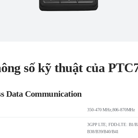
ông số kỹ thuật của PTC
ss Data Communication
350-470 MHz;806-870MHz
3GPP LTE; FDD-LTE: B1/B2
B38/B39/B40/B41