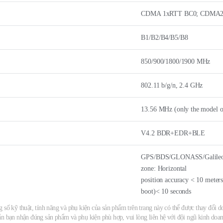
CDMA 1xRTT BC0; CDMA2
B1/B2/B4/B5/B8
850/900/1800/1900 MHz
802.11 b/g/n, 2.4 GHz
13.56 MHz (only the model o
V4.2 BDR+EDR+BLE
GPS/BDS/GLONASS/Galileo/Q
zone: Horizontal
position accuracy < 10 mete
boot)< 10 seconds
 số kỹ thuật, tính năng và phụ kiện của sản phẩm trên trang này có thể được thay đổi do
ắn bạn nhận đúng sản phẩm và phụ kiện phù hợp, vui lòng liên hệ với đội ngũ kinh doan