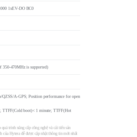
000 1xEV-DO BC0
f 350-470MHz is supported)
ZSS/A-GPS; Position performance for open
rs; TTFF(Cold boot)< 1 minute; TTFF(Hot
 quá trình nâng cấp công nghệ và cải tiến sản
h của Hytera để được cập nhật thông tin mới nhất