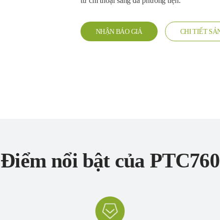
từ chỉ thoại sang đa phương tiện.
NHẬN BÁO GIÁ
CHI TIẾT S
Điểm nổi bật của PTC760