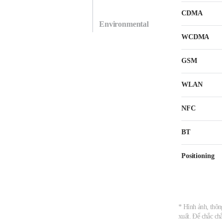
CDMA
Environmental
WCDMA
GSM
WLAN
NFC
BT
Positioning
* Hình ảnh, thông
xuất. Để chắc ch