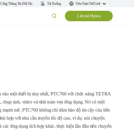
Cổng Thông Tin Đối Tác
Tải Xuống
Trên Toàn Thế Giới
Liên hệ Hytera
h vào một thiết bị duy nhất, PTC760 với chức năng TETRA
 chụp ảnh, video và tính toàn vẹn ứng dụng. Nó có một
g mạnh mẽ. PTC760 không chỉ đảm bảo độ tin cậy của liên
phù hợp với nhu cầu truyền tốc độ cao, ví dụ: nói chuyện
và các ứng dụng tích hợp khác, thực hiện lần đầu tiên chuyển