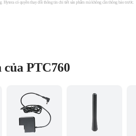
ng. Hytera có quyền thay đổi thông tin chi tiết sản phẩm mà không cần thông báo trước.
n của PTC760