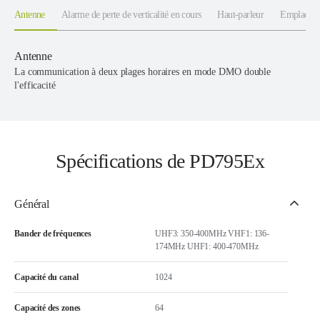
Antenne
Alarme de perte de verticalité en cours
Haut-parleur
Emplacem
Antenne
La communication à deux plages horaires en mode DMO double
l'efficacité
Spécifications de PD795Ex
Général
Bander de fréquences
UHF3: 350-400MHz VHF1: 136-
174MHz UHF1: 400-470MHz
Capacité du canal
1024
Capacité des zones
64