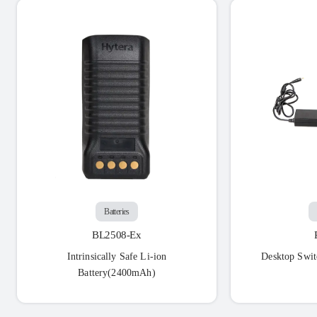
Batteries
BL2508-Ex
Intrinsically Safe Li-ion
Desktop Swit
Battery(2400mAh)