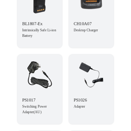
BL1807-Ex
CH10A07
Intrinsically Safe Li-ion
Desktop Charger
Battery
PS1017
PS1026
Switching Power
Adapter
Adapter(AU)