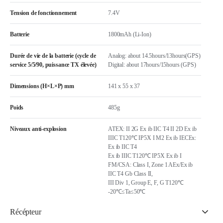
Tension de fonctionnement
7.4V
Batterie
1800mAh (Li-Ion)
Durée de vie de la batterie (cycle de
Analog: about 14.5hours/13hours(GPS)
service 5/5/90, puissance TX élevée)
Digital: about 17hours/15hours (GPS)
Dimensions (H×L×P) mm
141 x 55 x 37
Poids
485g
Niveaux anti-explosion
ATEX: II 2G Ex ib IIC T4 II 2D Ex ib
IIIC T120℃ IP5X I M2 Ex ib IECEx:
Ex ib IIC T4
Ex ib IIIC T120℃ IP5X Ex ib I
FM/CSA: Class I, Zone 1 AEx/Ex ib
IIC T4 Gb Class II,
III Div 1, Group E, F, G T120℃
-20℃≤Ta≤50℃
Récépteur