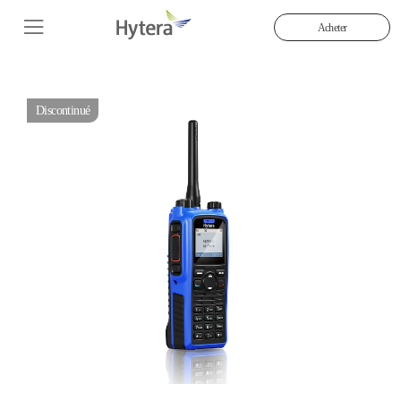
Acheter
Discontinué