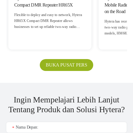
Compact DMR Repeater HR65X
Mobile Radios 
on the Road
Flexible to deploy and easy to network, Hytera
HR65X Compact DMR Repeater allows
Hytera has recentl
businesses to set up reliable two-way radio
two-way radio portfo
coverage at a designated venue with the least
models, HM68X a
space and most usability.
BUKA PUSAT PERS
Ingin Mempelajari Lebih Lanjut
Tentang Produk dan Solusi Hytera?
Nama Depan:
*