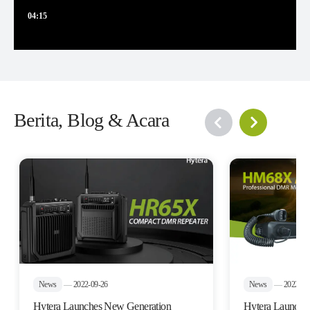
04:15
Berita, Blog & Acara
News
—
2022-09-26
News
—
2022-09
Hytera Launches New Generation
Hytera Launch