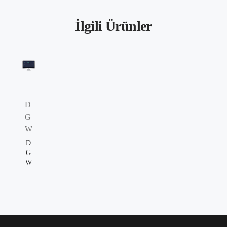
İlgili Ürünler
D
G
W
D
G
W