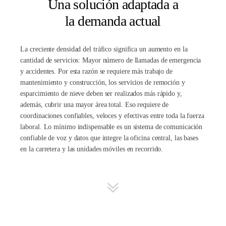
Una solución adaptada a
la demanda actual
La creciente densidad del tráfico significa un aumento en la
cantidad de servicios: Mayor número de llamadas de emergencia
y accidentes. Por esta razón se requiere más trabajo de
mantenimiento y construcción, los servicios de remoción y
esparcimiento de nieve deben ser realizados más rápido y,
además, cubrir una mayor área total. Eso requiere de
coordinaciones confiables, veloces y efectivas entre toda la fuerza
laboral. Lo mínimo indispensable es un sistema de comunicación
confiable de voz y datos que integre la oficina central, las bases
en la carretera y las unidades móviles en recorrido.
Consecuentemente, el servicio de carretera de Sajonia consideró
al sistema inalámbrico
TETRA
como la solución ideal. La red
basada en IP utiliza ubicaciones y rutas de conexión IP
preexistentes, de este modo reduce significativamente los costos
de instalación del sistema. Particularmente, el ACCESSNET®-T