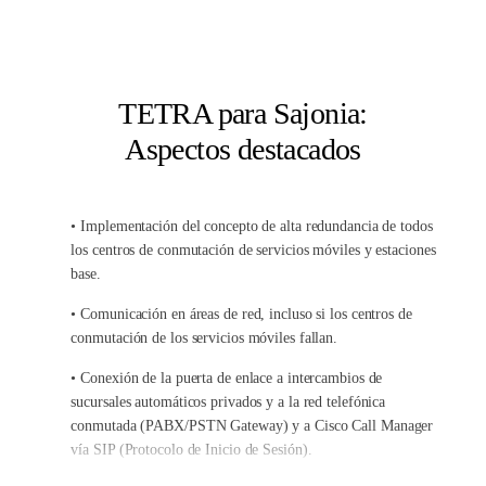
digital inalámbrico a solicitud del servicio de carretera de
Sajonia: Estaciones de control por cable IP, repetidores para el
suministro de túnel y orientados al campo, sistema de gestión de
flota descentralizado. Esto asegura que todos los depósitos de
TETRA para Sajonia:
mantenimiento de la carretera tengan acceso rápido y control
Aspectos destacados
total, especialmente, sobre su porción de la flota de vehículos.
• Implementación del concepto de alta redundancia de todos
los centros de conmutación de servicios móviles y estaciones
base.
• Comunicación en áreas de red, incluso si los centros de
conmutación de los servicios móviles fallan.
• Conexión de la puerta de enlace a intercambios de
sucursales automáticos privados y a la red telefónica
conmutada (PABX/PSTN Gateway) y a Cisco Call Manager
vía SIP (Protocolo de Inicio de Sesión).