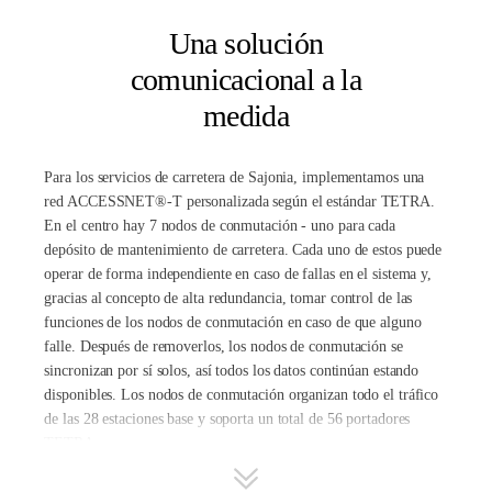
IP se adapta a todos los requerimientos: Es escalable de forma
flexible, su estructura de red es topológicamente independiente,
Una solución
ofrece una mayor tolerancia a fallos mediante funciones
comunicacional a la
inteligentes redundantes y el diseño de sistema robusto. Además
optimiza el mantenimiento de redes de telecomunicación por su
medida
versatilidad y redundancia.
Como principal contratista del proyecto, todo estaba bajo control
Para los servicios de carretera de Sajonia, implementamos una
de Hytera desde el planeamiento hasta la puesta en servicio. Ello
red ACCESSNET®-T personalizada según el estándar TETRA.
permite personalizar el proyecto a las exigencias del cliente sin
En el centro hay 7 nodos de conmutación - uno para cada
ningún compromiso y reducir al mínimo su esfuerzo
depósito de mantenimiento de carretera. Cada uno de estos puede
organizacional.
operar de forma independiente en caso de fallas en el sistema y,
gracias al concepto de alta redundancia, tomar control de las
funciones de los nodos de conmutación en caso de que alguno
falle. Después de removerlos, los nodos de conmutación se
sincronizan por sí solos, así todos los datos continúan estando
disponibles. Los nodos de conmutación organizan todo el tráfico
de las 28 estaciones base y soporta un total de 56 portadores
TETRA.
Adicionalmente, integramos aplicaciones espaciales al sistema