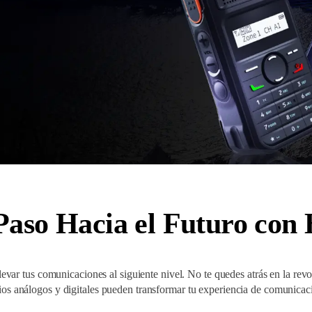
Paso Hacia el Futuro con
var tus comunicaciones al siguiente nivel. No te quedes atrás en la rev
ios análogos y digitales pueden transformar tu experiencia de comunicac