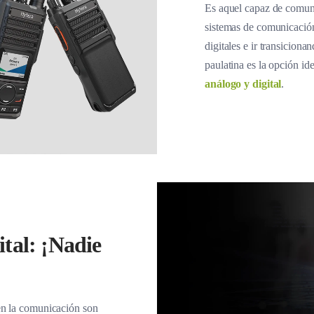
Es aquel capaz de comuni
sistemas de comunicación
digitales e ir transicion
paulatina es la opción i
análogo y digital
.
tal: ¡Nadie
 en la comunicación son