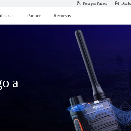
Portal para Partners
Distrib
dustrias
Partner
Recursos
go a