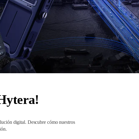
 Hytera!
olución digital. Descubre cómo nuestros
ión.