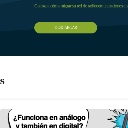
Conozca cómo migrar su red de radiocomunicaciones analó
DESCARGAR
s