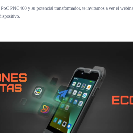
o PoC PNC460 y su potencial transformador, te invitamos a ver el webina
dispositivo.