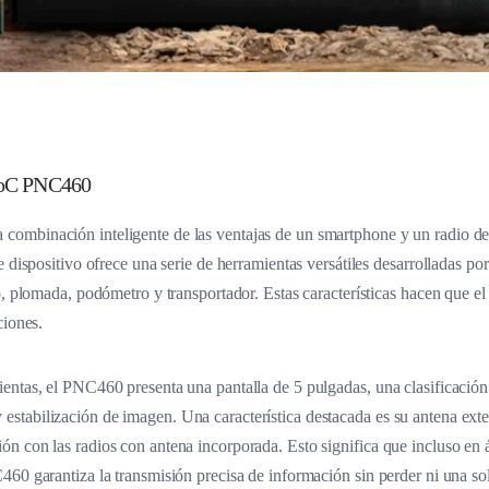
 PoC PNC460
ombinación inteligente de las ventajas de un smartphone y un radio d
e dispositivo ofrece una serie de herramientas versátiles desarrolladas p
o, plomada, podómetro y transportador. Estas características hacen que 
ciones.
entas, el PNC460 presenta una pantalla de 5 pulgadas, una clasificación 
tabilización de imagen. Una característica destacada es su antena ext
n con las radios con antena incorporada. Esto significa que incluso en 
60 garantiza la transmisión precisa de información sin perder ni una sol