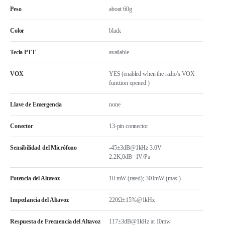
Peso
about 60g
Color
black
Tecla PTT
available
VOX
YES (enabled when the radio's VOX
function opened )
Llave de Emergencia
none
Conector
13-pin connector
Sensibilidad del Micrófono
-45±3dB@1kHz 3.0V
2.2K,0dB=1V/Pa
Potencia del Altavoz
10 mW (rated); 300mW (max.)
Impedancia del Altavoz
220Ω±15%@1kHz
Respuesta de Frecuencia del Altavoz
117±3dB@1kHz at 10mw