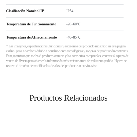
Clasificación Nominal IP
IP54
Temperatura de Funcionamiento
-20~60℃
Temperatura de Almacenamiento
-40~85℃
* Las imágenes, especificaciones, funciones y accesorios del producto mostrado en esta página
están sujetos a cambios debido a actualizaciones tecnológicas y mejoras de producción continuas.
Para garantizar que reciba el producto correcto y los accesorios compatibles, contacte al equipo de
ventas de Hytera para obtener la información más reciente antes de realizar un pedido. Hytera se
reserva el derecho de modificar los detalles del producto sin previo aviso.
Productos Relacionados