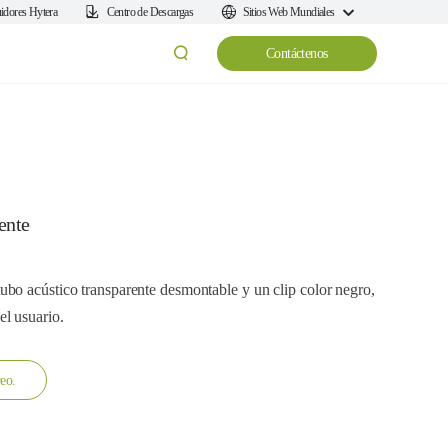
uidores Hytera
Centro de Descargas
Sitios Web Mundiales
Contáctenos
ente
ubo acústico transparente desmontable y un clip color negro,
l usuario.
reo.