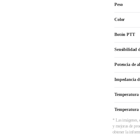
Peso
Color
Botón PTT
Sensibilidad 
Potencia de a
Impedancia d
Temperatura 
Temperatura 
* Las imágenes, e
y mejoras de prod
obtener la inform