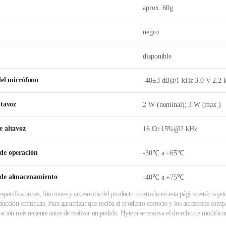
aprox. 60g
negro
disponible
del micrófono
-40±3 dB@1 kHz 3.0 V 2.2 
ltavoz
2 W (nominal); 3 W (max.)
e altavoz
16 Ω±15%@2 kHz
de operación
-30℃ a +65℃
de almacenamiento
-40℃ a +75℃
specificaciones, funciones y accesorios del producto mostrado en esta página están sujet
ucción continuas. Para garantizar que reciba el producto correcto y los accesorios compa
ación más reciente antes de realizar un pedido. Hytera se reserva el derecho de modificar 