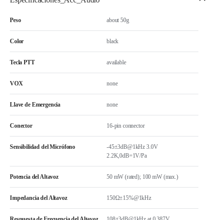
Peso
about 50g
Color
black
Tecla PTT
available
VOX
none
Llave de Emergencia
none
Conector
16-pin connector
Sensibilidad del Micrófono
-45±3dB@1kHz 3.0V
2.2K,0dB=1V/Pa
Potencia del Altavoz
50 mW (rated); 100 mW (max.)
Impedancia del Altavoz
150Ω±15%@1kHz
Respuesta de Frecuencia del Altavoz
108±3dB@1kHz at 0.387V