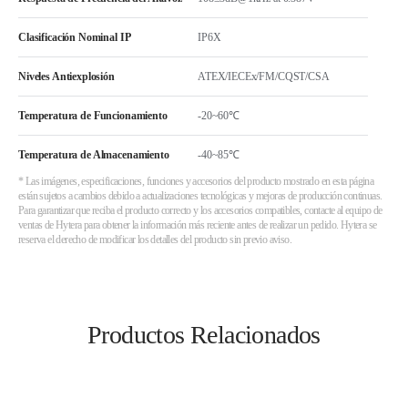
Clasificación Nominal IP
IP6X
Niveles Antiexplosión
ATEX/IECEx/FM/CQST/CSA
Temperatura de Funcionamiento
-20~60℃
Temperatura de Almacenamiento
-40~85℃
* Las imágenes, especificaciones, funciones y accesorios del producto mostrado en esta página
están sujetos a cambios debido a actualizaciones tecnológicas y mejoras de producción continuas.
Para garantizar que reciba el producto correcto y los accesorios compatibles, contacte al equipo de
ventas de Hytera para obtener la información más reciente antes de realizar un pedido. Hytera se
reserva el derecho de modificar los detalles del producto sin previo aviso.
Productos Relacionados