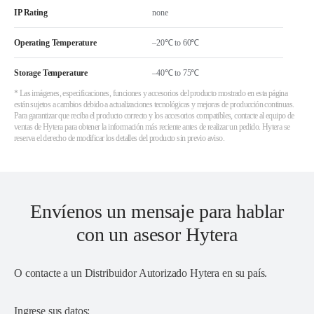
IP Rating
none
Operating Temperature
–20℃ to 60℃
Storage Temperature
–40℃ to 75℃
* Las imágenes, especificaciones, funciones y accesorios del producto mostrado en esta página
están sujetos a cambios debido a actualizaciones tecnológicas y mejoras de producción continuas.
Para garantizar que reciba el producto correcto y los accesorios compatibles, contacte al equipo de
ventas de Hytera para obtener la información más reciente antes de realizar un pedido. Hytera se
reserva el derecho de modificar los detalles del producto sin previo aviso.
Envíenos un mensaje para hablar
con un asesor Hytera
O contacte a un
Distribuidor Autorizado Hytera en su país
.
Ingrese sus datos: