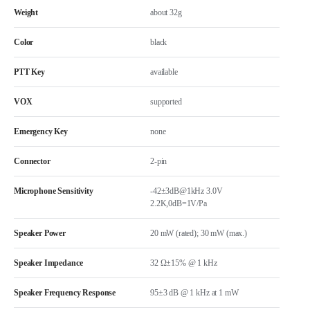
Weight
about 32g
Color
black
PTT Key
available
VOX
supported
Emergency Key
none
Connector
2-pin
Microphone Sensitivity
-42±3dB@1kHz 3.0V
2.2K,0dB=1V/Pa
Speaker Power
20 mW (rated); 30 mW (max.)
Speaker Impedance
32 Ω±15% @ 1 kHz
Speaker Frequency Response
95±3 dB @ 1 kHz at 1 mW