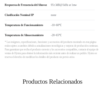
Respuesta de Frecuencia del Altavoz
95±3dB@1kHz at 1mw
Clasificación Nominal IP
none
Temperatura de Funcionamiento
-10~60℃
Temperatura de Almacenamiento
-20~65℃
* Las imágenes, especificaciones, funciones y accesorios del producto mostrado en esta página
están sujetos a cambios debido a actualizaciones tecnológicas y mejoras de producción continuas.
Para garantizar que reciba el producto correcto y los accesorios compatibles, contacte al equipo de
ventas de Hytera para obtener la información más reciente antes de realizar un pedido. Hytera se
reserva el derecho de modificar los detalles del producto sin previo aviso.
Productos Relacionados