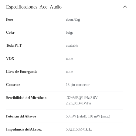
Especificaciones_Acc_Audio
Peso
about 85g
Color
beige
Tecla PTT
available
VOX
none
Llave de Emergencia
none
Conector
13-pin connector
Sensibilidad del Micrófono
-32±3dB@1kHz 3.0V
2.2K,0dB=1V/Pa
Potencia del Altavoz
50 mW (rated); 100 mW (max.)
Impedancia del Altavoz
50Ω±15%@1kHz